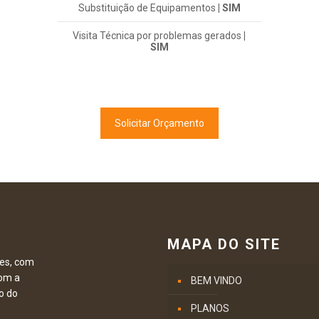
Substituição de Equipamentos
| SIM
Visita Técnica por problemas gerados
|
SIM
Solicitar Orçamento
MAPA DO SITE
es, com
om a
BEM VINDO
o do
PLANOS